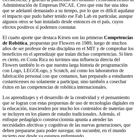
Administración de Empresas INCAE. Creo que esta fue una idea
que se adelantó demasiado a su tiempo, por lo que es difícil aquilatar
el impacto que pudo haber tenido ese Fab Lab en particular, aunque
algunos otros se han instalado desde entonces en el país, cuyos
efectos positivos sí podemos constatar.
El cuarto aporte que destaca Kirsen son las primeras
Competencias
de Robótica
, propuestas por Flowers en 1989, luego de muchos
años de ser profesor de esta disciplina en el MIT y de comprobar los
beneficios en el aprendizaje que traían dichas competencias. Si bien
es cierto, en Costa Rica no tuvimos una influencia directa del
Flowers también lo es que nuestra larga historia de programación
con Logo, LEGOLogo, y Scratch, así como los laboratorios de
fabricación personal con que contamos, han preparado a estudiantes
costarricenses no solamente a participar, sino también a cosechar
éxitos en las competencias de robótica internacionales.
Los aprendizajes y el desarrollo de la creatividad y el pensamiento
que se logran con estas propuestas de uso de tecnologías digitales en
la educación, trascienden por mucho los contenidos de materias que
se incluyen en los planes de estudio tradicionales. Además, el
enfoque pedagógico construccionista apunta a atender las
necesidades afectivas y cognitivas de las nuevas generaciones, que
deben prepararse para poder navegar, sin sucumbir, en el mundo
incierto que desde ya estamos enfrentando.