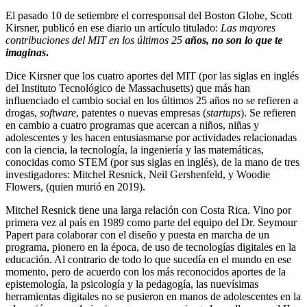
El pasado 10 de setiembre el corresponsal del Boston Globe, Scott
Kirsner, publicó en ese diario un artículo titulado:
Las mayores
contribuciones del MIT en los últimos 25
años, no son lo que te
imaginas
.
Dice Kirsner que los cuatro aportes del MIT (por las siglas en inglés
del Instituto Tecnológico de Massachusetts) que más han
influenciado el cambio social en los últimos 25 años no se refieren a
drogas,
software
, patentes o nuevas empresas (
startups
). Se refieren
en cambio a cuatro programas que acercan a niños, niñas y
adolescentes y les hacen entusiasmarse por actividades relacionadas
con la ciencia, la tecnología, la ingeniería y las matemáticas,
conocidas como STEM (por sus siglas en inglés), de la mano de tres
investigadores: Mitchel Resnick, Neil Gershenfeld, y Woodie
Flowers, (quien murió en 2019).
Mitchel Resnick tiene una larga relación con Costa Rica. Vino por
primera vez al país en 1989 como parte del equipo del Dr. Seymour
Papert para colaborar con el diseño y puesta en marcha de un
programa, pionero en la época, de uso de tecnologías digitales en la
educación. Al contrario de todo lo que sucedía en el mundo en ese
momento, pero de acuerdo con los más reconocidos aportes de la
epistemología, la psicología y la pedagogía, las nuevísimas
herramientas digitales no se pusieron en manos de adolescentes en la