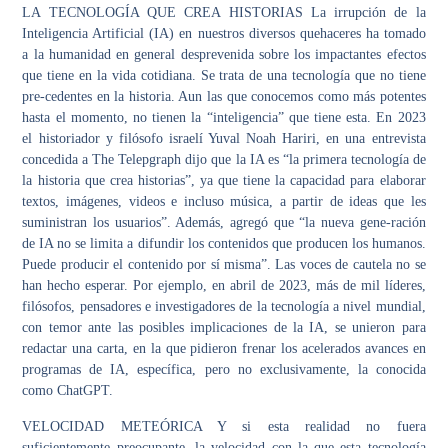
LA TECNOLOGÍA QUE CREA HISTORIAS La irrupción de la
Inteligencia Artificial (IA) en nuestros diversos quehaceres ha tomado
a la humanidad en general desprevenida sobre los impactantes efectos
que tiene en la vida cotidiana. Se trata de una tecnología que no tiene
pre-cedentes en la historia. Aun las que conocemos como más potentes
hasta el momento, no tienen la “inteligencia” que tiene esta. En 2023
el historiador y filósofo israelí Yuval Noah Hariri, en una entrevista
concedida a The Telepgraph dijo que la IA es “la primera tecnología de
la historia que crea historias”, ya que tiene la capacidad para elaborar
textos, imágenes, videos e incluso música, a partir de ideas que les
suministran los usuarios”. Además, agregó que “la nueva gene-ración
de IA no se limita a difundir los contenidos que producen los humanos.
Puede producir el contenido por sí misma”. Las voces de cautela no se
han hecho esperar. Por ejemplo, en abril de 2023, más de mil líderes,
filósofos, pensadores e investigadores de la tecnología a nivel mundial,
con temor ante las posibles implicaciones de la IA, se unieron para
redactar una carta, en la que pidieron frenar los acelerados avances en
programas de IA, específica, pero no exclusivamente, la conocida
como ChatGPT.
VELOCIDAD METEÓRICA Y si esta realidad no fuera
suficientemente preocupante, la velocidad con la que esta tecnología