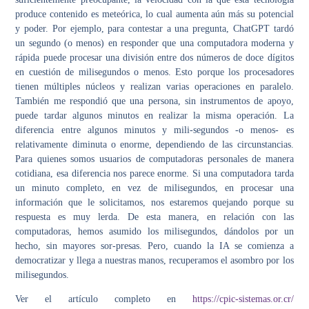
produce contenido es meteórica, lo cual aumenta aún más su potencial
y poder. Por ejemplo, para contestar a una pregunta, ChatGPT tardó
un segundo (o menos) en responder que una computadora moderna y
rápida puede procesar una división entre dos números de doce dígitos
en cuestión de milisegundos o menos. Esto porque los procesadores
tienen múltiples núcleos y realizan varias operaciones en paralelo.
También me respondió que una persona, sin instrumentos de apoyo,
puede tardar algunos minutos en realizar la misma operación. La
diferencia entre algunos minutos y mili-segundos -o menos- es
relativamente diminuta o enorme, dependiendo de las circunstancias.
Para quienes somos usuarios de computadoras personales de manera
cotidiana, esa diferencia nos parece enorme. Si una computadora tarda
un minuto completo, en vez de milisegundos, en procesar una
información que le solicitamos, nos estaremos quejando porque su
respuesta es muy lerda. De esta manera, en relación con las
computadoras, hemos asumido los milisegundos, dándolos por un
hecho, sin mayores sor-presas. Pero, cuando la IA se comienza a
democratizar y llega a nuestras manos, recuperamos el asombro por los
milisegundos.
Ver el artículo completo en
https://cpic-sistemas.or.cr/